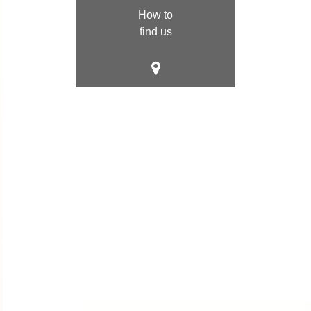
How to
find us
Visit US