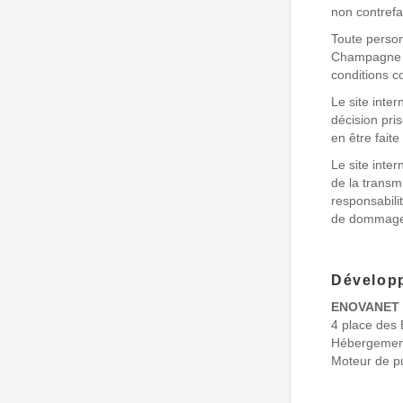
non contrefa
Toute person
Champagne L
conditions co
Le site int
décision pris
en être faite
Le site int
de la transmi
responsabil
de dommages 
Dévelop
ENOVANET
4 place des
Hébergemen
Moteur de pu