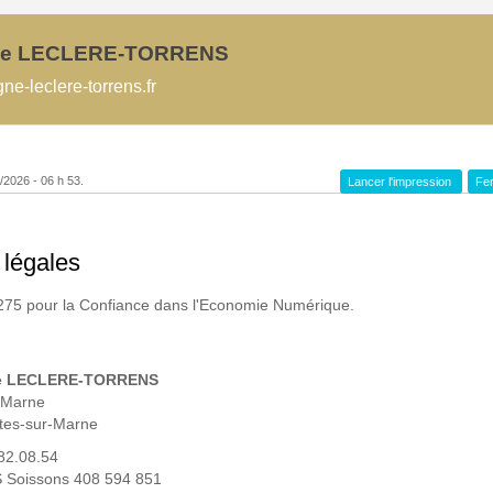
e LECLERE-TORRENS
-leclere-torrens.fr
8/2026 - 06 h 53.
Lancer l'impression
Fer
 légales
275 pour la Confiance dans l'Economie Numérique.
e LECLERE-TORRENS
a Marne
tes-sur-Marne
.82.08.54
 Soissons 408 594 851