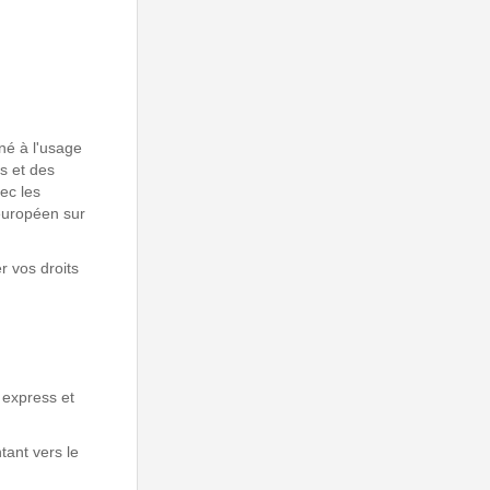
iné à l'usage
s et des
vec les
 européen sur
 vos droits
 express et
ant vers le