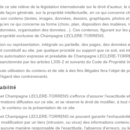
 ce site relève de la législation internationale sur le droit d'auteur, le 
de façon générale, sur la propriété intellectuelle, en ce qui concerne 
son contenu (textes, images, données, dessins, graphiques, photos e
 qu’en ce qui concerne sa forme (choix, plan, disposition des matières,
données, organisation des données...). Ces contenus, figurant sur les
la propriété exclusive de Champagne LECLERE-TORRENS.
ion ou représentation, intégrale ou partielle, des pages, des données e
 constitutif au site, par quelque procédé ou support que ce soit, est int
ans autorisation expresse et préalable de Champagne LECLERE-TOR
sanctionnée par les articles L335-2 et suivants du Code de Propriété Int
e utilisation du contenu et de site à des fins illégales fera l’objet de p
à l’égard des contrevenants.
bilité
ernet Champagne LECLERE-TORRENS s'efforce d'assurer l'exactitude et
rmations diffusées sur ce site, et se réserve le droit de modifier, à tou
, le contenu ou la présentation de ce site.
ernet Champagne LECLERE-TORRENS ne pouvant garantir l'exhaustivité
modification par un tiers (intrusion, ou virus) des informations contenu 
n aucune manière responsable de l'exactitude, l'absence d'erreurs, ou l