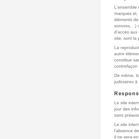
L'ensemble de
marques et, 
éléments de 
sonores,...)
d'accès aux 
site, sont 
La reproduct
autre élément
constitue s
contrefaçon 
De même, tout
judiciaires 
Responsa
Le site int
jour des info
sans préavis
Le site int
l'absence de 
il ne sera e