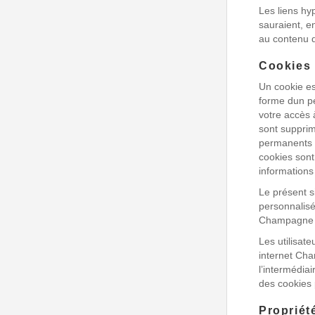
Les liens hyp
sauraient, 
au contenu d
Cookies
Un cookie es
forme dun pe
votre accès 
sont supprim
permanents q
cookies sont
informations
Le présent si
personnalisés
Champagne
Les utilisate
internet Ch
l’intermédiai
des cookies p
Propriété