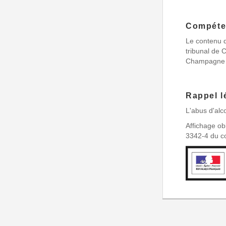
Compéten
Le contenu du
tribunal de 
Champagne 
Rappel l
L'abus d'al
Affichage obl
3342-4 du co