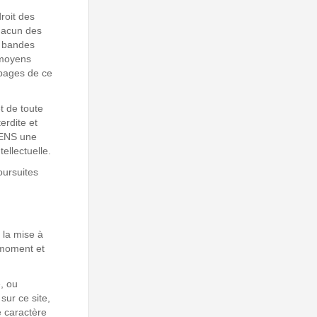
droit des
chacun des
t bandes
 moyens
 pages de ce
t de toute
erdite et
RENS une
ellectuelle.
oursuites
 la mise à
t moment et
, ou
sur ce site,
e caractère