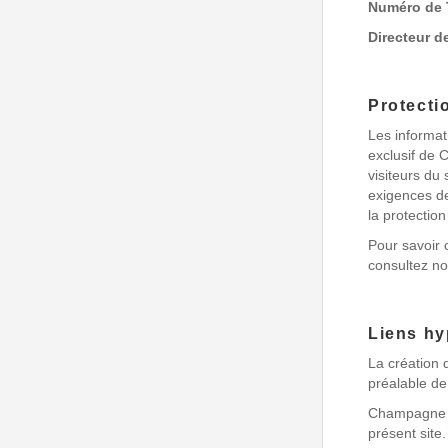
Numéro de
Directeur d
Protecti
Les informati
exclusif de
visiteurs du 
exigences de
la protectio
Pour savoir
consultez n
Liens hy
La création 
préalable 
Champagne L
présent site.