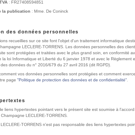
 TVA
: FR27408594851
e la publication
: Mme. De Coninck
on des données personnelles
ons recueillies sur ce site font l'objet d'un traitement informatique dest
 Champagne LECLERE-TORRENS. Les données personnelles des client
site sont protégées et traitées avec le plus grand soin, en conformité a
 la loi Informatique et Liberté du 6 janvier 1978 et avec le Règlement
n des données du n° 2016/679 du 27 avril 2016 (dit RGPD).
 comment vos données personnelles sont protégées et comment exercer
otre page
"Politique de protection des données et de confidentialité"
.
pertextes
de liens hypertextes pointant vers le présent site est soumise à l'accord
de Champagne LECLERE-TORRENS.
ECLERE-TORRENS n'est pas responsable des liens hypertextes point