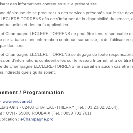
isant des informations contenues sur le présent site.
ne désireuse de se procurer un des services présentés sur le site dev
ECLERE-TORRENS afin de s'informer de la disponibilité du service, a
ntractuelles et des tarifs applicables.
ernet Champagne LECLERE-TORRENS ne peut être tenu responsable de
e sur la base d’une information contenue sur ce site, ni de l’utilisation q
 par des tiers.
ernet Champagne LECLERE-TORRENS se dégage de toute responsabilit
ssion d’informations confidentielles sur le réseau Internet, et à ce titre 
ité de Champagne LECLERE-TORRENS ne saurait en aucun cas être re
indirects quels qu’ils soient.
pement / Programmation
 -
www.enovanet.fr
 Etats-Unis - 02400 CHATEAU-THIERRY (Tél. : 03.23.82.32.64).
t
:
OVH - 59000 ROUBAIX (Tél. : 0899 701 761)
blication :
eChampagne.pro