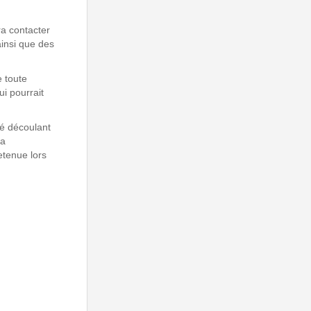
ra contacter
insi que des
 toute
ui pourrait
é découlant
la
tenue lors