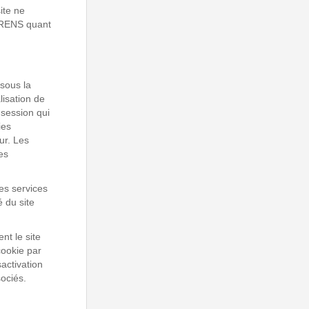
ite ne
RRENS quant
 sous la
lisation de
 session qui
ies
ur. Les
es
des services
é du site
nt le site
ookie par
sactivation
sociés.