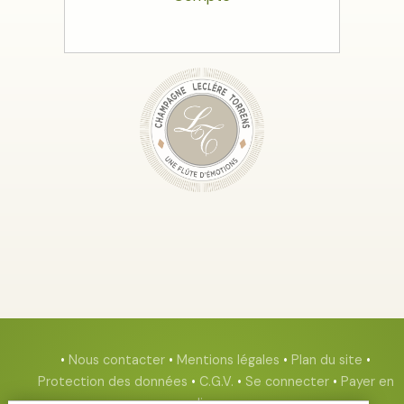
•
Nous contacter
•
Mentions légales
•
Plan du site
•
Protection des données
•
C.G.V.
•
Se connecter
•
Payer en
ligne
•