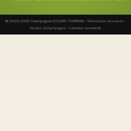
© 2003-2026 Champagne LECLERE-TORRENS -
Réalisation enovanet
-
Moteur eChampagne
- 1 visiteur connecté.