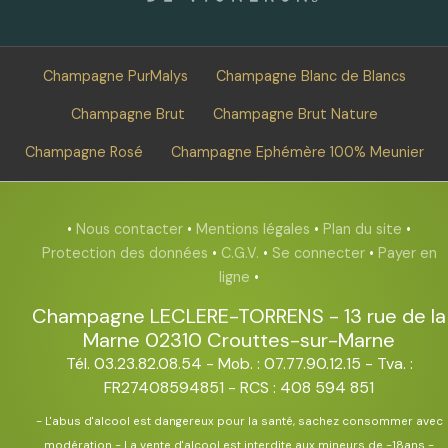
Champagne PurMalys
Champagne Blanc de Blancs
Champagne Brut
Champagne Brut Nature
Champagne Rosé
Champagne Ephémère 100% Meunier
•
Nous contacter
•
Mentions légales
•
Plan du site
•
Protection des données
•
C.G.V.
•
Se connecter
•
Payer en
ligne
•
Champagne LECLERE-TORRENS
-
13 rue de la
Marne
02310
Crouttes-sur-Marne
Tél. 03.23.82.08.54
- Mob. : 07.77.90.12.15 - Tva. :
FR27408594851 - RCS : 408 594 851
- L'abus d'alcool est dangereux pour la santé, sachez consommer avec
modération - La vente d'alcool est interdite aux mineurs de -18ans -