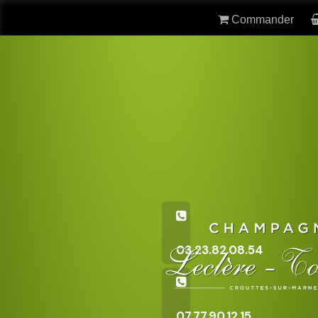
Commander
03.23.82.08.54
07.77.90.12.15