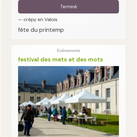
Terminé
— crépy en Valois
féte du printemp
Evénements
festival des mets et des mots