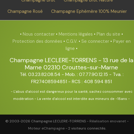
Champagne Rosé
Champagne Ephémère 100% Meunier
•
Nous contacter
•
Mentions légales
•
Plan du site
•
Protection des données
•
C.G.V.
•
Se connecter
•
Payer en
ligne
•
Champagne LECLERE-TORRENS
-
13 rue de la
Marne
02310
Crouttes-sur-Marne
Tél. 03.23.82.08.54
- Mob. : 07.77.90.12.15 - Tva. :
FR27408594851 - RCS : 408 594 851
- L'abus d'alcool est dangereux pour la santé, sachez consommer avec
modération - La vente d'alcool est interdite aux mineurs de -18ans -
© 2003-2026 Champagne LECLERE-TORRENS -
Réalisation enovanet
-
Moteur eChampagne
- 2 visiteurs connectés.