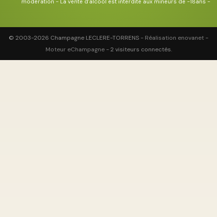
modération - La vente d'alcool est interdite aux mineurs de -18ans -
© 2003-2026 Champagne LECLERE-TORRENS -
Réalisation enovanet
-
Moteur eChampagne
- 2 visiteurs connectés.