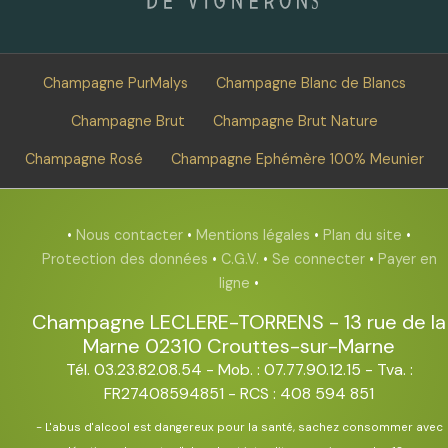
Champagne PurMalys
Champagne Blanc de Blancs
Champagne Brut
Champagne Brut Nature
Champagne Rosé
Champagne Ephémère 100% Meunier
•
Nous contacter
•
Mentions légales
•
Plan du site
•
Protection des données
•
C.G.V.
•
Se connecter
•
Payer en
ligne
•
Champagne LECLERE-TORRENS
-
13 rue de la
Marne
02310
Crouttes-sur-Marne
Tél. 03.23.82.08.54
- Mob. : 07.77.90.12.15 - Tva. :
FR27408594851 - RCS : 408 594 851
- L'abus d'alcool est dangereux pour la santé, sachez consommer avec