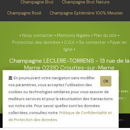
Champagne Brut
Champagne Brut Nature
Champagne Rosé
Champagne Ephémère 100% Meunier
•
Nous contacter
•
Mentions légales
•
Plan du site
•
Protection des données
•
C.G.V.
•
Se connecter
•
Payer en
ligne
•
Champagne LECLERE-TORRENS
-
13 rue de la
Marne
02310
Crouttes-sur-Marne
Tél. 03.23.82.08.54
- Mob. : 07.77.90.12.15 - Tva. :
En poursuivant votre navigation sans modifier
FR27408594851 - RCS : 408 594 851
Ok
vos paramètres, vous acceptez l'utilisation des
- L'abus d'alcool est dangereux pour la santé, sachez consommer avec
cookies ou technologies similaires pour vous assurer de
modération - La vente d'alcool est interdite aux mineurs de -18ans -
meilleurs services et pour la sécurisation des transactions
sur notre site. Pour savoir quelles sont les données
collectées, consultez notre
Politique de Confidentialité et
de Protection des données
© 2003-2026 Champagne LECLERE-TORRENS -
Réalisation enovanet
-
Moteur eChampagne
- 4 visiteurs connectés.