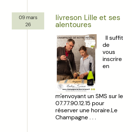
livreson Lille et ses
09 mars
alentoures
26
Il suffit
de
vous
inscrire
en
m'envoyant un SMS sur le
07.77.90.12.15 pour
réserver une horaire.Le
Champagne . . .