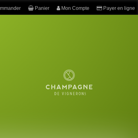
mmander
Panier
Mon Compte
Payer en ligne