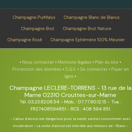
Champagne PurMalys
Champagne Blanc de Blancs
Champagne Brut
Champagne Brut Nature
Champagne Rosé
Champagne Ephémère 100% Meunier
•
Nous contacter
•
Mentions légales
•
Plan du site
•
Protection des données
•
C.G.V.
•
Se connecter
•
Payer en
ligne
•
Champagne LECLERE-TORRENS
-
13 rue de la
Marne
02310
Crouttes-sur-Marne
Tél. 03.23.82.08.54
- Mob. : 07.77.90.12.15 - Tva. :
FR27408594851 - RCS : 408 594 851
- L'abus d'alcool est dangereux pour la santé, sachez consommer avec
modération - La vente d'alcool est interdite aux mineurs de -18ans -