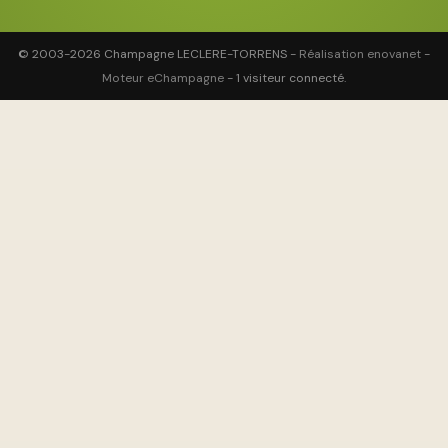
© 2003-2026 Champagne LECLERE-TORRENS -
Réalisation enovanet
-
Moteur eChampagne
- 1 visiteur connecté.