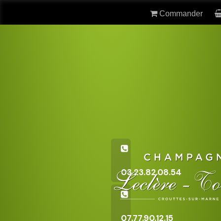
Commander
03.23.82.08.54
07.77.90.12.15